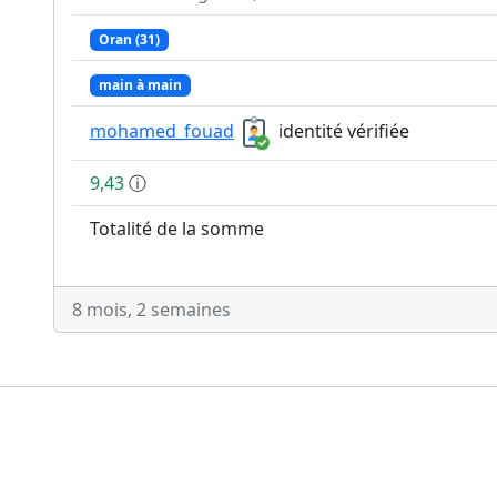
Oran (31)
main à main
mohamed_fouad
identité vérifiée
9,43
ⓘ
Totalité de la somme
8 mois, 2 semaines