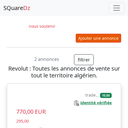
SQuare
Dz
nous soutenir
Ajouter une annonce
2 annonces
filtrer
Revolut
: Toutes les annonces de vente sur
tout le territoire algérien.
trade…
10,00
identité vérifiée
770,00 EUR
295,00