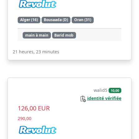
Alger (16)
Bousaada (D)
Oran (31)
main à main
Barid mob
Voir
21 heures, 23 minutes
walid5
10,00
identité vérifiée
126,00 EUR
290,00