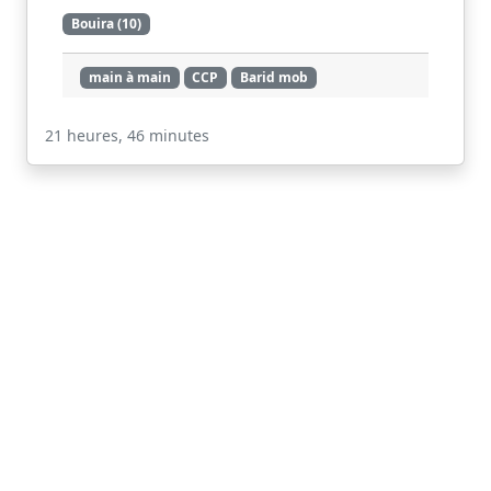
Bouira (10)
main à main
CCP
Barid mob
Voir
21 heures, 46 minutes