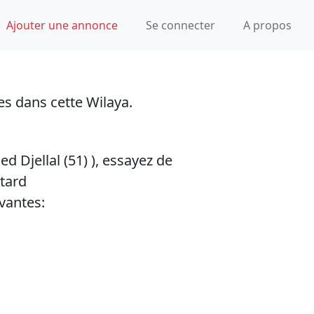
Ajouter une annonce
Se connecter
A propos
es dans cette Wilaya.
ed Djellal (51)
), essayez de
tard
vantes: