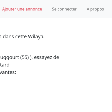
Ajouter une annonce
Se connecter
A propos
s dans cette Wilaya.
uggourt (55)
), essayez de
tard
vantes: